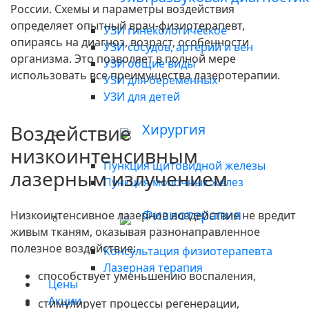
России. Схемы и параметры воздействия
определяет опытный врач-физиотерапевт,
УЗИ гинекологическое
опираясь на диагноз, возраст, особенности
УЗИ сосудов, артерий и вен
организма. Это позволяет в полной мере
УЗИ общие виды
использовать все преимущества лазеротерапии.
УЗИ для беременных
УЗИ для детей
Воздействие
Хирургия
низкоинтенсивным
Пункция щитовидной железы
лазерным излучением
Пункция молочных желез
Физиотерапия
Низкоинтенсивное лазерное воздействие не вредит
живым тканям, оказывая разнонаправленное
полезное воздействие:
Консультация физиотерапевта
Лазерная терапия
способствует уменьшению воспаления,
Цены
Акции
стимулирует процессы регенерации,