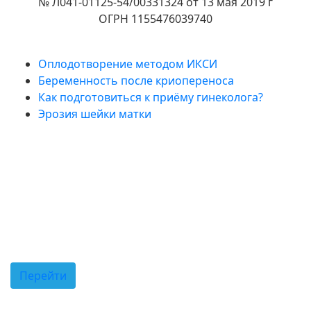
№ Л041-01125-54/00331324 от 13 мая 2019 г
ОГРН 1155476039740
Полезные статьи
Оплодотворение методом ИКСИ
Беременность после криопереноса
Как подготовиться к приёму гинеколога?
Эрозия шейки матки
Подпишитесь на нас в
Telegram!
Новости клиники
Акции и спецпредложения
Советы врачей
Перейти
Сканируйте код для перехода в наш