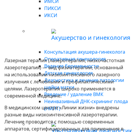
ИМСИ
ПИКСИ
ИКСИ
Акушерство и гинекология
Консультация акушера-гинеколога
Оперативная гинекология
Лазерная терапия (лазеротерапия, низкочастотная
Ведение беременности
лазеротерапия) — вид физиотерапии, основанный
Детская гинекология
на использовании низкоинтенсивного лазерного
Диагностика и лечение патологии
излучения с лечебными и профилактическими
шейки матки
целями. Лазеротерапия широко применяется в
Введение / удаление ВМК
современной медицине.
Неинвазивный ДНК-скрининг плода
В медицинском центре «Линии жизни» внедрены
(НИПТ)
разные виды низкоинтенсивной лазеротерапии.
Лечение проводится с помощью современных
аппаратов, сертифицированных для применения в
Ультразвуковая диагности