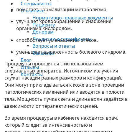
Специалисты
помогает нормализации метаболизма,
О клинике
Нормативно-правовые документы
улучшает кровообращение и снабжение
Пациенту
организма кислородом,
Донорам
Лицензии и сертификаты
способствует уменьшению отёков,
Вопросы и ответы
уменьшает выраженность болевого синдрома.
Вакансии
Блог
Процедуры проводятся с использованием
Отзывы
специальных аппаратов. Источником излучения
Контакты
служат насадки разных размеров и конфигураций.
Они могут прикладываться к коже в зоне проекции
патологических изменений или вводятся в полости
тела. Мощность пучка света и длина волн задаётся в
зависимости от терапевтических целей.
Во время процедуры в кабинете находится врач,
который следит за интенсивностью и