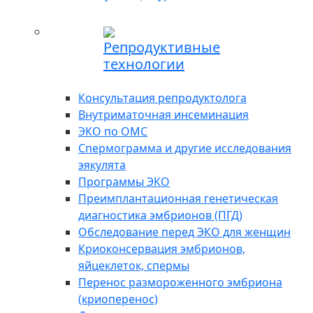
Репродуктивные
технологии
Консультация репродуктолога
Внутриматочная инсеминация
ЭКО по ОМС
Спермограмма и другие исследования
эякулята
Программы ЭКО
Преимплантационная генетическая
диагностика эмбрионов (ПГД)
Обследование перед ЭКО для женщин
Криоконсервация эмбрионов,
яйцеклеток, спермы
Перенос размороженного эмбриона
(криоперенос)