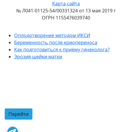
Карта сайта
№ Л041-01125-54/00331324 от 13 мая 2019 г
ОГРН 1155476039740
Полезные статьи
Оплодотворение методом ИКСИ
Беременность после криопереноса
Как подготовиться к приёму гинеколога?
Эрозия шейки матки
Подпишитесь на нас в Telegram!
Новости клиники
Акции и спецпредложения
Советы врачей
Перейти
Сканируйте код для перехода в наш
телеграм-канал с телефона