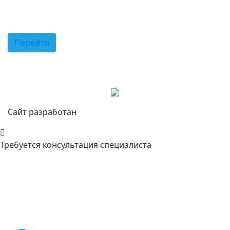
Советы врачей
Перейти
Сканируйте код для перехода в наш
телеграм-канал с телефона
Сайт разработан
интернет-агентством Darolla
Требуется консультация специалиста