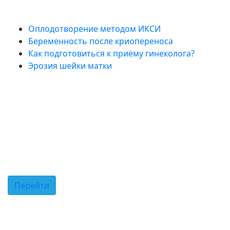
Полезные статьи
Оплодотворение методом ИКСИ
Беременность после криопереноса
Как подготовиться к приёму гинеколога?
Эрозия шейки матки
Подпишитесь на нас в
Telegram!
Новости клиники
Акции и спецпредложения
Советы врачей
Перейти
Сканируйте код для перехода в наш
телеграм-канал с телефона