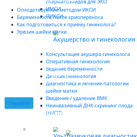
сперматозоидов для ЭКО
ИМСИ
Оплодотворение методом ИКСИ
ПИКСИ
Беременность после криопереноса
Как подготовиться к приёму гинеколога?
Эрозия шейки матки
Акушерство и гинекология
Подпишитесь на нас в
Telegram!
Консультация акушера-гинеколога
Оперативная гинекология
Новости клиники
Ведение беременности
Акции и спецпредложения
Детская гинекология
Советы врачей
Диагностика и лечение патологии
шейки матки
Введение / удаление ВМК
Перейти
Неинвазивный ДНК-скрининг плода
Сканируйте код для перехода в наш
(НИПТ)
телеграм-канал с телефона
Ультразвуковая диагности