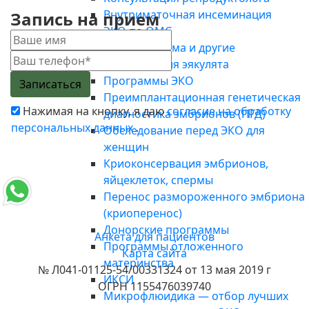
Внутриматочная инсеминация
Запись на прием
ЭКО по ОМС
Спермограмма и другие
исследования эякулята
Программы ЭКО
Преимплантационная генетическая
Нажимая на кнопку, я даю
согласие на обработку
диагностика эмбрионов (ПГД)
персональных данных
.
Обследование перед ЭКО для
женщин
Криоконсервация эмбрионов,
яйцеклеток, спермы
Перенос размороженного эмбриона
(криоперенос)
Донорские программы
Анкета для пациентов
Программы отложенного
Карта сайта
материнства
№ Л041-01125-54/00331324 от 13 мая 2019 г
ИКСИ
ОГРН 1155476039740
Микрофлюидика — отбор лучших
Полезные статьи