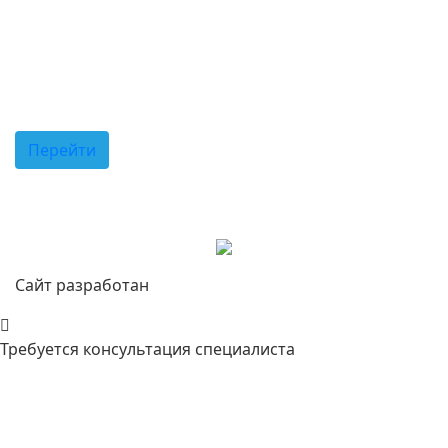
Новости клиники
Акции и спецпредложения
Советы врачей
Перейти
Сканируйте код для перехода в наш
телеграм-канал с телефона
Сайт разработан
интернет-агентством Darolla
Требуется консультация специалиста