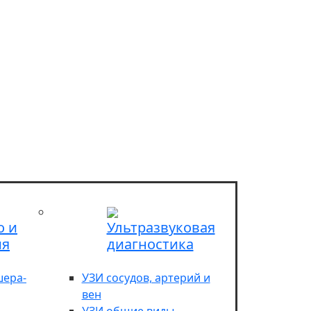
о и
Ультразвуковая
ия
диагностика
шера-
УЗИ сосудов, артерий и
вен