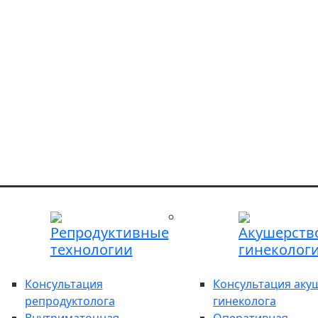
Репродуктивные
Акушерств
технологии
гинеколог
Консультация
Консультация аку
репродуктолога
гинеколога