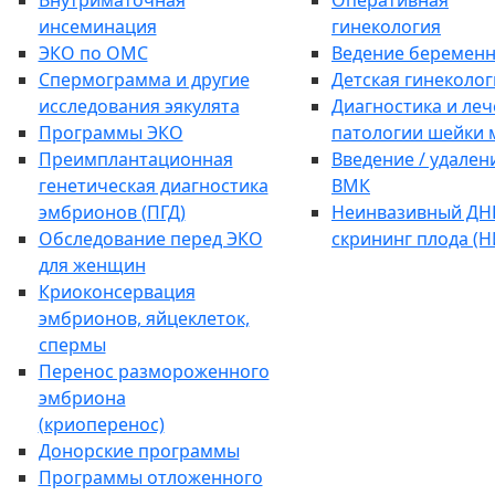
Внутриматочная
Оперативная
инсеминация
гинекология
ЭКО по ОМС
Ведение беременн
Спермограмма и другие
Детская гинеколог
исследования эякулята
Диагностика и ле
Программы ЭКО
патологии шейки 
Преимплантационная
Введение / удален
генетическая диагностика
ВМК
эмбрионов (ПГД)
Неинвазивный ДН
Обследование перед ЭКО
скрининг плода (
для женщин
Криоконсервация
эмбрионов, яйцеклеток,
спермы
Перенос размороженного
эмбриона
(криоперенос)
Донорские программы
Программы отложенного