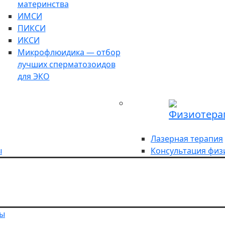
материнства
ИМСИ
ПИКСИ
ИКСИ
Микрофлюидика — отбор
лучших сперматозоидов
для ЭКО
Физиотера
Лазерная терапия
ы
Консультация физ
ты