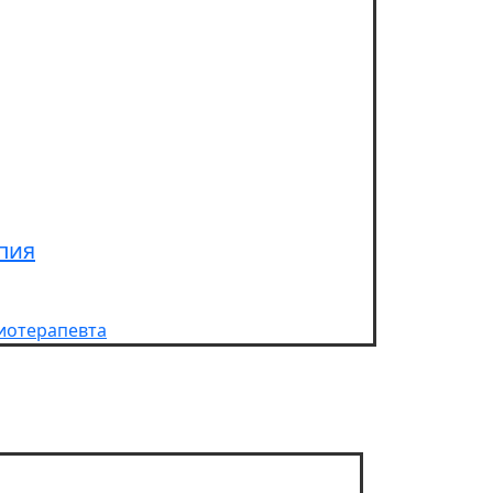
пия
иотерапевта