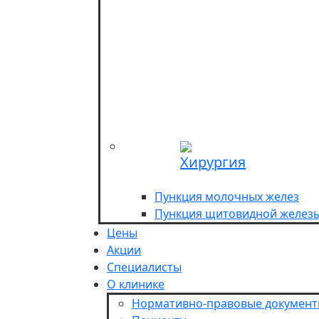
Хирургия
Пункция молочных желез
Пункция щитовидной желез
Цены
Акции
Специалисты
О клинике
Нормативно-правовые докумен