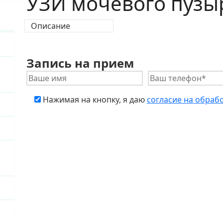
УЗИ мочевого пузы
Описание
й
Запись на прием
ой
Нажимая на кнопку, я даю
согласие на обраб
й
й
ой
й