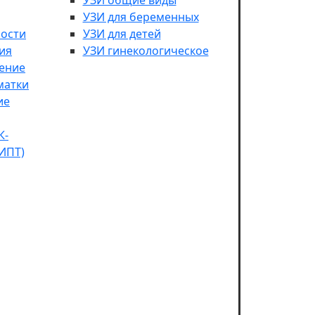
УЗИ общие виды
УЗИ для беременных
ости
УЗИ для детей
ия
УЗИ гинекологическое
чение
матки
ие
К-
НИПТ)